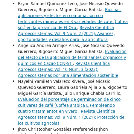
Bryan Samuel Quiñónez León, José Nicasio Quevedo
Guerrero, Rigoberto Miguel García Batista,
Biochar:
aplicaciones y efectos en combinación con
fertilizantes minerales en 3 variedades de café (Coffea
sp.) en la provincia de El Oro
,
Revista Científica
Agroecosistemas: Vol. 9 Núm. 2 (2021): Avances,
oportunidades y desafíos para la agricultura
Angélica Andrea Armijos Arias, José Nicasio Quevedo
Guerrero, Rigoberto Miguel García Batista,
Evaluación
del efecto de la aplicación de fertilizantes orgánicos y
químicos en Cacao CCN-51
,
Revista Científica
Agroecosistemas: Vol. 10 Núm. 3 (2022):
¨Agroecosistemas por una alimentación sostenible¨
Nayelhi Yamileth Valarezo Rivera, José Nicasio
Quevedo Guerrero, Laura Gabriela Ajila Gia, Rigoberto
Miguel García Batista, Julio Enrique Chabla Carrillo,
Evaluación del porcentaje de germinación de cinco
cultivares de café (Coffea arabica L.) empleando
cuatro tratamientos en vivero
,
Revista Científica
Agroecosistemas: Vol. 9 Núm. 1 (2021): Protección de
los cultivos agrícolas
Jhon Christopher González Preferencias Jhon