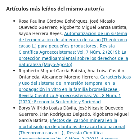
Artículos más leídos del mismo autor/a
Rosa Paulina Córdova Bohórquez, José Nicasio
Quevedo Guerrero, Rigoberto Miguel García Batista,
Sayda Herrera Reyes,
Automatización de un sistema
de fermentación de almendra de cacao (Theobroma
cacao L.) para pequeños productores
,
Revista
Científica Agroecosistemas: Vol. 7 Núm. 2 (2019): La
protección medioambiental sobre los derechos de la
naturaleza (Mayo-Agosto)
Rigoberto Miguel García Batista, Ana Luisa Castillo
Ontaneda, Alexander Moreno Herrera,
Características
y uso del sistema de inmersión temporal en la
propagación in vitro en la familia bromeliaceae
,
Revista Científica Agroecosistemas: Vol. 8 Núm. 1
(2020): Economía Sostenible y Sociedad
Borys Wilfrido Loaiza Dávila, José Nicasio Quevedo
Guerrero, Irán Rodríguez Delgado, Rigoberto Miguel
García Batista,
Efectos del carbón mineral en la
morfofisiología de plántulas de cacao tipo nacional
(Theobroma cacao L.)
,
Revista Científica
Agroecosistemas: Vol. 9 Núm. 2 (2021): Avances,