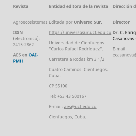
Revista
Entidad editora de la revista
Dirección 
Agroecosistemas
Editada por
Universo Sur.
Director
ISSN
https://universosur.ucf.edu.cu
Dr. C. Enri
(electrónico):
Casanovas 
Universidad de Cienfuegos
2415-2862
"Carlos Rafael Rodríguez".
E-mail:
AES en
OAI-
ecasanova@
Carretera a Rodas km 3 1/2.
PMH
Cuatro Caminos. Cienfuegos.
Cuba.
CP 55100
Tel: +53 43 500167
E-mail:
aes@ucf.edu.cu
Cienfuegos, Cuba.