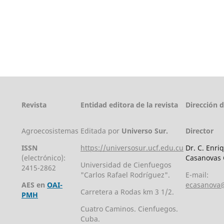
Revista
Entidad editora de la revista
Dirección 
Agroecosistemas
Editada por
Universo Sur.
Director
ISSN
https://universosur.ucf.edu.cu
Dr. C. Enri
(electrónico):
Casanovas 
Universidad de Cienfuegos
2415-2862
"Carlos Rafael Rodríguez".
E-mail:
AES en
OAI-
ecasanova@
Carretera a Rodas km 3 1/2.
PMH
Cuatro Caminos. Cienfuegos.
Cuba.