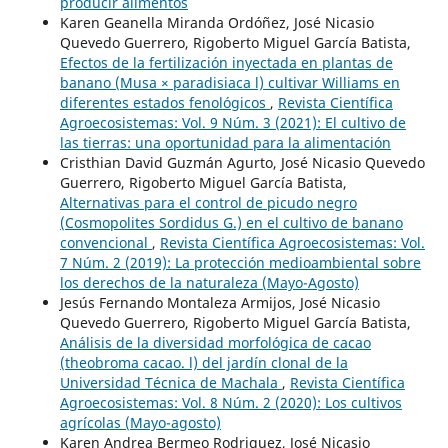
producir alimentos
Karen Geanella Miranda Ordóñez, José Nicasio
Quevedo Guerrero, Rigoberto Miguel García Batista,
Efectos de la fertilización inyectada en plantas de
banano (Musa × paradisiaca l) cultivar Williams en
diferentes estados fenológicos
,
Revista Científica
Agroecosistemas: Vol. 9 Núm. 3 (2021): El cultivo de
las tierras: una oportunidad para la alimentación
Cristhian David Guzmán Agurto, José Nicasio Quevedo
Guerrero, Rigoberto Miguel García Batista,
Alternativas para el control de picudo negro
(Cosmopolites Sordidus G.) en el cultivo de banano
convencional
,
Revista Científica Agroecosistemas: Vol.
7 Núm. 2 (2019): La protección medioambiental sobre
los derechos de la naturaleza (Mayo-Agosto)
Jesús Fernando Montaleza Armijos, José Nicasio
Quevedo Guerrero, Rigoberto Miguel García Batista,
Análisis de la diversidad morfológica de cacao
(theobroma cacao. l) del jardín clonal de la
Universidad Técnica de Machala
,
Revista Científica
Agroecosistemas: Vol. 8 Núm. 2 (2020): Los cultivos
agrícolas (Mayo-agosto)
Karen Andrea Bermeo Rodriguez, José Nicasio