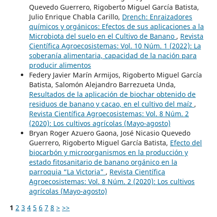
Quevedo Guerrero, Rigoberto Miguel García Batista,
Julio Enrique Chabla Carillo,
Drench: Enraizadores
químicos y orgánicos: Efectos de sus aplicaciones a la
Microbiota del suelo en el Cultivo de Banano
,
Revista
Científica Agroecosistemas: Vol. 10 Núm. 1 (2022): La
soberanía alimentaria, capacidad de la nación para
producir alimentos
Federy Javier Marín Armijos, Rigoberto Miguel García
Batista, Salomón Alejandro Barrezueta Unda,
Resultados de la aplicación de biochar obtenido de
residuos de banano y cacao, en el cultivo del maíz
,
Revista Científica Agroecosistemas: Vol. 8 Núm. 2
(2020): Los cultivos agrícolas (Mayo-agosto)
Bryan Roger Azuero Gaona, José Nicasio Quevedo
Guerrero, Rigoberto Miguel García Batista,
Efecto del
biocarbón y microorganismos en la producción y
estado fitosanitario de banano orgánico en la
parroquia “La Victoria”
,
Revista Científica
Agroecosistemas: Vol. 8 Núm. 2 (2020): Los cultivos
agrícolas (Mayo-agosto)
1
2
3
4
5
6
7
8
>
>>