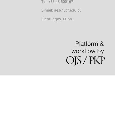
Tel: +53 43 500167
E-mail:
aes@ucf.edu.cu
Cienfuegos, Cuba.