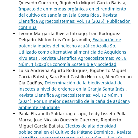
Quevedo Guerrero, Rigoberto Miguel García Batista,
Impacto de enmiendas orgánicas en el rendimiento
del cultivo de sandía en Isla Costa Rica
,
Revista
Científica Agroecosistemas: Vol. 13 (2025): Publicación
continua
Leonor Margarita Rivera Intriago, Irán Rodríguez
Delgado, Milton Luis Cun Jaramillo,
Evaluación de
potencialidades del helecho acuático Azolla Sp.
Utilizado como alternativa alimenticia de Aequidens
Rivulatus
,
Revista Científica Agroecosistemas: Vol. 8
Núm. 1 (2020): Economía Sostenible y Sociedad
Luisa Andreina Agurto Rodríguez, Rigoberto Miguel
García Batista, Sara Enid Castillo Herrera, Alex German
Gia Gadñay,
Determinación de la biodiversidad de
insectos a nivel de ordenes en la Granja Santa Inés
,
Revista Científica Agroecosistemas: Vol. 12 Núm. 1
(2024): Por un mejor desarrollo de la caña de azúcar y
ambiente saludable
Paola Elizabeth Saldarriaga Lapo, Leidy Lisseth Pulla
Marca, José Nicasio Quevedo Guerrero, Rigoberto
Miguel García Batista,
Efectos de alta densidad
poblacional en el Cultivo de Plátano Dominico
,
Revista