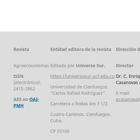
Revista
Entidad editora de la revista
Dirección 
Agroecosistemas
Editada por
Universo Sur.
Director
ISSN
https://universosur.ucf.edu.cu
Dr. C. Enri
(electrónico):
Casanovas 
Universidad de Cienfuegos
2415-2862
"Carlos Rafael Rodríguez".
E-mail:
AES en
OAI-
ecasanova@
Carretera a Rodas km 3 1/2.
PMH
Cuatro Caminos. Cienfuegos.
Cuba.
CP 55100