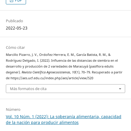
PDF
Publicado
2022-05-23
Cómo citar
Marcillo Pizarro, J. V., Ordoñez Herrera, E. M., García Batista, R. M., &
Rodríguez Delgado, I. (2022). Influencia de las distancias de siembra en el
desarrollo y producción de 2 variedades de Maracuyá (pasiflora edulis
degener).
Revista Científica Agroecosistemas
,
10
(1), 70–79. Recuperado a partir
de https://aes.ucf.edu.cu/index.php/aes/article/view/520
Más formatos de cita
Número
Vol. 10 Núm. 1 (2022): La soberanía alimentaria, capacidad
de la nación para producir alimentos