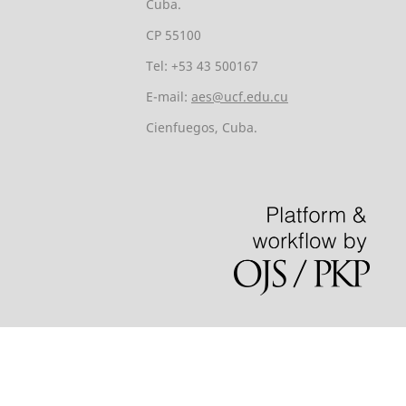
Cuba.
CP 55100
Tel: +53 43 500167
E-mail:
aes@ucf.edu.cu
Cienfuegos, Cuba.