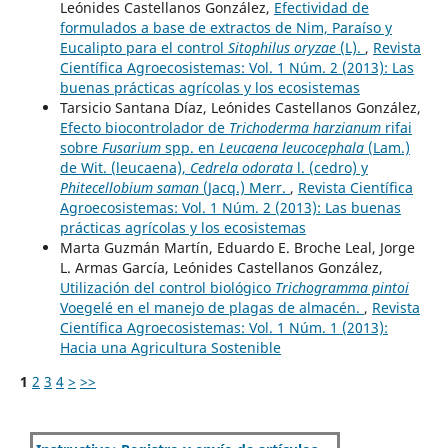
Leónides Castellanos González,
Efectividad de
formulados a base de extractos de Nim, Paraíso y
Eucalipto para el control
Sitophilus oryzae
(L).
,
Revista
Científica Agroecosistemas: Vol. 1 Núm. 2 (2013): Las
buenas prácticas agrícolas y los ecosistemas
Tarsicio Santana Díaz, Leónides Castellanos González,
Efecto biocontrolador de
Trichoderma harzianum
rifai
sobre
Fusarium
spp. en
Leucaena leucocephala
(Lam.)
de Wit. (leucaena),
Cedrela odorata
l. (cedro) y
Phitecellobium saman
(Jacq.) Merr.
,
Revista Científica
Agroecosistemas: Vol. 1 Núm. 2 (2013): Las buenas
prácticas agrícolas y los ecosistemas
Marta Guzmán Martín, Eduardo E. Broche Leal, Jorge
L. Armas García, Leónides Castellanos González,
Utilización del control biológico
Trichogramma pintoi
Voegelé en el manejo de plagas de almacén.
,
Revista
Científica Agroecosistemas: Vol. 1 Núm. 1 (2013):
Hacia una Agricultura Sostenible
1
2
3
4
>
>>