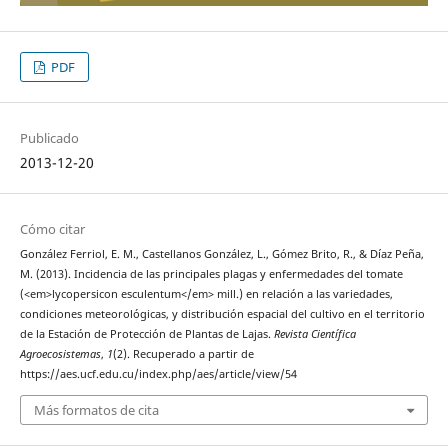
PDF
Publicado
2013-12-20
Cómo citar
González Ferriol, E. M., Castellanos González, L., Gómez Brito, R., & Díaz Peña,
M. (2013). Incidencia de las principales plagas y enfermedades del tomate
(<em>lycopersicon esculentum</em> mill.) en relación a las variedades,
condiciones meteorológicas, y distribución espacial del cultivo en el territorio
de la Estación de Protección de Plantas de Lajas.
Revista Científica
Agroecosistemas
,
1
(2). Recuperado a partir de
https://aes.ucf.edu.cu/index.php/aes/article/view/54
Más formatos de cita