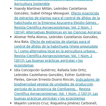
Agricultura Sostenible
Yoandy Martínez Millán, Leónides Castellanos
González, Isabel Ortega Meseguer,
Efecto insecticida
de extractos de plantas para el control de áfidos de la
habichuela en la Empresa Azucarera Elpidio Gómez.
,
Revista Científica Agroecosistemas: Vol. 2 Núm. 1
(2014): Alternativas Biológicas en las Ciencias Agrarias
Aliomar Peña Alonso, Leónides Castellanos González,
Ana Bata,
Efecto de extractos de plantas para el
control de áfidos de la habichuela (
Vigna unguiculata
(L.) como alternativa local en la agricultura urbana.
,
Revista Científica Agroecosistemas: Vol. 1 Núm. 2
(2013): Las buenas prácticas agrícolas y los
ecosistemas
Idia Concepción Gutiérrez, Rafaela Soto Ortiz,
Leónides Castellanos González, Esther Gutiérrez
Fleites, Gerson Ernesto Osorio Rincón,
Indicadores de
biodiversidad vegetal de unidades de producción
agrícola de la provincia de Cienfuegos.
,
Revista
Científica Agroecosistemas: Vol. 1 Núm. 2 (2013): Las
buenas prácticas agrícolas y los ecosistemas
Mayelin Lorenzo Cruz, Roquelina Jiménez Carbonell,