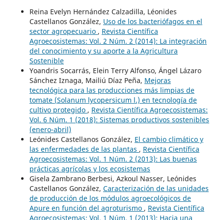
Reina Evelyn Hernández Calzadilla, Léonides
Castellanos González,
Uso de los bacteriófagos en el
sector agropecuario
,
Revista Científica
Agroecosistemas: Vol. 2 Núm. 2 (2014): La integración
del conocimiento y su aporte a la Agricultura
Sostenible
Yoandris Socarrás, Elein Terry Alfonso, Ángel Lázaro
Sánchez Iznaga, Mailiú Díaz Peña,
Mejoras
tecnológica para las producciones más limpias de
tomate (Solanum lycopersicum l.) en tecnología de
cultivo protegido
,
Revista Científica Agroecosistemas:
Vol. 6 Núm. 1 (2018): Sistemas productivos sostenibles
(enero-abril)
Leónides Castellanos González,
El cambio climático y
las enfermedades de las plantas
,
Revista Científica
Agroecosistemas: Vol. 1 Núm. 2 (2013): Las buenas
prácticas agrícolas y los ecosistemas
Gisela Zambrano Berbesi, Azkoul Nasser, Leónides
Castellanos González,
Caracterización de las unidades
de producción de los módulos agroecológicos de
Apure en función del agroturismo
,
Revista Científica
Agroecosistemas: Vol. 1 Núm. 1 (2013): Hacia una