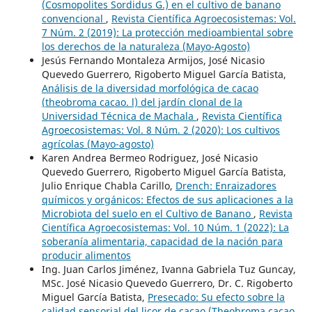
(Cosmopolites Sordidus G.) en el cultivo de banano
convencional
,
Revista Científica Agroecosistemas: Vol.
7 Núm. 2 (2019): La protección medioambiental sobre
los derechos de la naturaleza (Mayo-Agosto)
Jesús Fernando Montaleza Armijos, José Nicasio
Quevedo Guerrero, Rigoberto Miguel García Batista,
Análisis de la diversidad morfológica de cacao
(theobroma cacao. l) del jardín clonal de la
Universidad Técnica de Machala
,
Revista Científica
Agroecosistemas: Vol. 8 Núm. 2 (2020): Los cultivos
agrícolas (Mayo-agosto)
Karen Andrea Bermeo Rodriguez, José Nicasio
Quevedo Guerrero, Rigoberto Miguel García Batista,
Julio Enrique Chabla Carillo,
Drench: Enraizadores
químicos y orgánicos: Efectos de sus aplicaciones a la
Microbiota del suelo en el Cultivo de Banano
,
Revista
Científica Agroecosistemas: Vol. 10 Núm. 1 (2022): La
soberanía alimentaria, capacidad de la nación para
producir alimentos
Ing. Juan Carlos Jiménez, Ivanna Gabriela Tuz Guncay,
MSc. José Nicasio Quevedo Guerrero, Dr. C. Rigoberto
Miguel García Batista,
Presecado: Su efecto sobre la
calidad sensorial del licor de cacao (Theobroma cacao