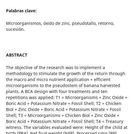
Palabras clave:
Microorganismos, óxido de zinc, pseudotallo, retorno,
sucesión.
ABSTRACT
The objective of the research was to implement a
methodology to stimulate the growth of the return through
the macro and micro nutrient application + efficient
microorganisms to the pseudostem of banana harvested
plants. A BCA design with four treatments and ten
repetitions was applied: T1 = Microorganisms + Zinc Oxide +
Boric Acid + Potassium Nitrate + Fossil Shell; T2 = Chicken
Biol + Zinc Oxide + Boric Acid + Potassium Nitrate + Fossil
Shell; T3 = Microorganisms + Chicken Biol + Zinc Oxide +
Boric Acid + Potassium Nitrate + Fossil Shell; T4 = Treasury
witness. The variables evaluated were: Height of the child at
birth (PRA), Net fruit weight (NFP), Processed ratio (RP),