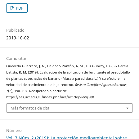
PDF
Publicado
2019-10-02
Cómo citar
Quevedo Guerrero, J. N., Delgado Pontón, A. M., Tuz Guncay, I. G., & García
Batista, R. M. (2019). Evaluación de la aplicación de fertilizante al pseudotallo
de plantas cosechadas de banano (Musa x paradisiaca L.) Y su efecto en la
velocidad de crecimiento del hijo retorno.
Revista Científica Agroecosistemas
,
7
(2), 190–197. Recuperado a partir de
https://aes.ucf.edu.cu/index.php/aes/article/view/300
Más formatos de cita
Número
Vol. 7 Núm. 2 (2019): La protección medioambiental sobre