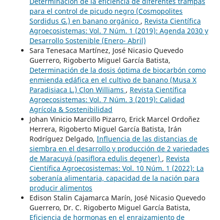
Determinación de la eficiencia de diferentes trampas
para el control de picudo negro (Cosmopolites
Sordidus G.) en banano orgánico
,
Revista Científica
Agroecosistemas: Vol. 7 Núm. 1 (2019): Agenda 2030 y
Desarrollo Sostenible (Enero- Abril)
Sara Tenesaca Martínez, José Nicasio Quevedo
Guerrero, Rigoberto Miguel García Batista,
Determinación de la dosis óptima de biocarbón como
enmienda edáfica en el cultivo de banano (Musa X
Paradisiaca L.) Clon Williams
,
Revista Científica
Agroecosistemas: Vol. 7 Núm. 3 (2019): Calidad
Agrícola & Sostenibilidad
Johan Vinicio Marcillo Pizarro, Erick Marcel Ordoñez
Herrera, Rigoberto Miguel García Batista, Irán
Rodríguez Delgado,
Influencia de las distancias de
siembra en el desarrollo y producción de 2 variedades
de Maracuyá (pasiflora edulis degener)
,
Revista
Científica Agroecosistemas: Vol. 10 Núm. 1 (2022): La
soberanía alimentaria, capacidad de la nación para
producir alimentos
Edison Stalin Cajamarca Marín, José Nicasio Quevedo
Guerrero, Dr. C. Rigoberto Miguel García Batista,
Eficiencia de hormonas en el enraizamiento de