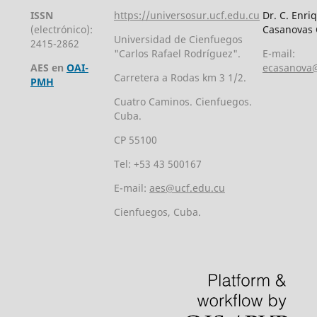
ISSN
https://universosur.ucf.edu.cu
Dr. C. Enri
(electrónico):
Casanovas 
Universidad de Cienfuegos
2415-2862
"Carlos Rafael Rodríguez".
E-mail:
AES en
OAI-
ecasanova@
Carretera a Rodas km 3 1/2.
PMH
Cuatro Caminos. Cienfuegos.
Cuba.
CP 55100
Tel: +53 43 500167
E-mail:
aes@ucf.edu.cu
Cienfuegos, Cuba.