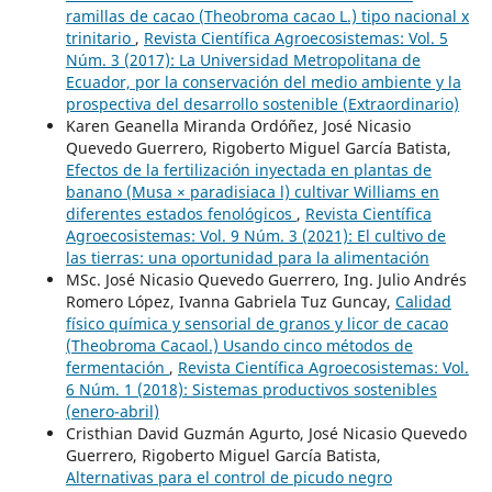
ramillas de cacao (Theobroma cacao L.) tipo nacional x
trinitario
,
Revista Científica Agroecosistemas: Vol. 5
Núm. 3 (2017): La Universidad Metropolitana de
Ecuador, por la conservación del medio ambiente y la
prospectiva del desarrollo sostenible (Extraordinario)
Karen Geanella Miranda Ordóñez, José Nicasio
Quevedo Guerrero, Rigoberto Miguel García Batista,
Efectos de la fertilización inyectada en plantas de
banano (Musa × paradisiaca l) cultivar Williams en
diferentes estados fenológicos
,
Revista Científica
Agroecosistemas: Vol. 9 Núm. 3 (2021): El cultivo de
las tierras: una oportunidad para la alimentación
MSc. José Nicasio Quevedo Guerrero, Ing. Julio Andrés
Romero López, Ivanna Gabriela Tuz Guncay,
Calidad
físico química y sensorial de granos y licor de cacao
(Theobroma Cacaol.) Usando cinco métodos de
fermentación
,
Revista Científica Agroecosistemas: Vol.
6 Núm. 1 (2018): Sistemas productivos sostenibles
(enero-abril)
Cristhian David Guzmán Agurto, José Nicasio Quevedo
Guerrero, Rigoberto Miguel García Batista,
Alternativas para el control de picudo negro