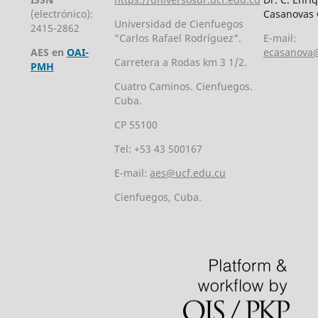
(electrónico):
Casanovas 
Universidad de Cienfuegos
2415-2862
"Carlos Rafael Rodríguez".
E-mail:
AES en
OAI-
ecasanova@
Carretera a Rodas km 3 1/2.
PMH
Cuatro Caminos. Cienfuegos.
Cuba.
CP 55100
Tel: +53 43 500167
E-mail:
aes@ucf.edu.cu
Cienfuegos, Cuba.