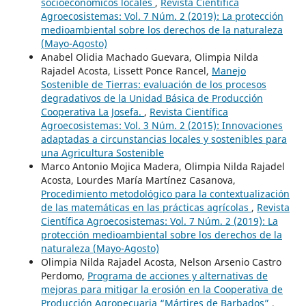
socioeconómicos locales
,
Revista Científica
Agroecosistemas: Vol. 7 Núm. 2 (2019): La protección
medioambiental sobre los derechos de la naturaleza
(Mayo-Agosto)
Anabel Olidia Machado Guevara, Olimpia Nilda
Rajadel Acosta, Lissett Ponce Rancel,
Manejo
Sostenible de Tierras: evaluación de los procesos
degradativos de la Unidad Básica de Producción
Cooperativa La Josefa.
,
Revista Científica
Agroecosistemas: Vol. 3 Núm. 2 (2015): Innovaciones
adaptadas a circunstancias locales y sostenibles para
una Agricultura Sostenible
Marco Antonio Mojica Madera, Olimpia Nilda Rajadel
Acosta, Lourdes María Martínez Casanova,
Procedimiento metodológico para la contextualización
de las matemáticas en las prácticas agrícolas
,
Revista
Científica Agroecosistemas: Vol. 7 Núm. 2 (2019): La
protección medioambiental sobre los derechos de la
naturaleza (Mayo-Agosto)
Olimpia Nilda Rajadel Acosta, Nelson Arsenio Castro
Perdomo,
Programa de acciones y alternativas de
mejoras para mitigar la erosión en la Cooperativa de
Producción Agropecuaria “Mártires de Barbados”
,