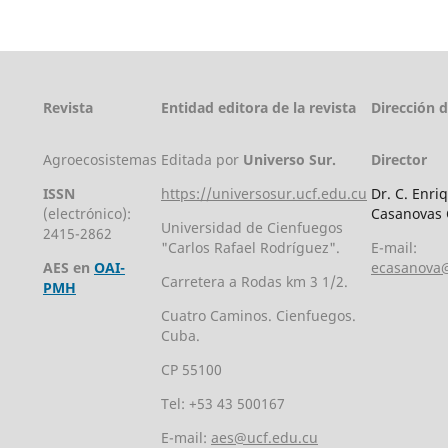
Revista
Entidad editora de la revista
Dirección 
Agroecosistemas
Editada por
Universo Sur.
Director
ISSN
https://universosur.ucf.edu.cu
Dr. C. Enri
(electrónico):
Casanovas 
Universidad de Cienfuegos
2415-2862
"Carlos Rafael Rodríguez".
E-mail:
AES en
OAI-
ecasanova@
Carretera a Rodas km 3 1/2.
PMH
Cuatro Caminos. Cienfuegos.
Cuba.
CP 55100
Tel: +53 43 500167
E-mail:
aes@ucf.edu.cu