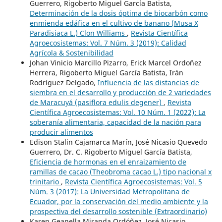
Guerrero, Rigoberto Miguel García Batista,
Determinación de la dosis óptima de biocarbón como
enmienda edáfica en el cultivo de banano (Musa X
Paradisiaca L.) Clon Williams
,
Revista Científica
Agroecosistemas: Vol. 7 Núm. 3 (2019): Calidad
Agrícola & Sostenibilidad
Johan Vinicio Marcillo Pizarro, Erick Marcel Ordoñez
Herrera, Rigoberto Miguel García Batista, Irán
Rodríguez Delgado,
Influencia de las distancias de
siembra en el desarrollo y producción de 2 variedades
de Maracuyá (pasiflora edulis degener)
,
Revista
Científica Agroecosistemas: Vol. 10 Núm. 1 (2022): La
soberanía alimentaria, capacidad de la nación para
producir alimentos
Edison Stalin Cajamarca Marín, José Nicasio Quevedo
Guerrero, Dr. C. Rigoberto Miguel García Batista,
Eficiencia de hormonas en el enraizamiento de
ramillas de cacao (Theobroma cacao L.) tipo nacional x
trinitario
,
Revista Científica Agroecosistemas: Vol. 5
Núm. 3 (2017): La Universidad Metropolitana de
Ecuador, por la conservación del medio ambiente y la
prospectiva del desarrollo sostenible (Extraordinario)
Karen Geanella Miranda Ordóñez, José Nicasio