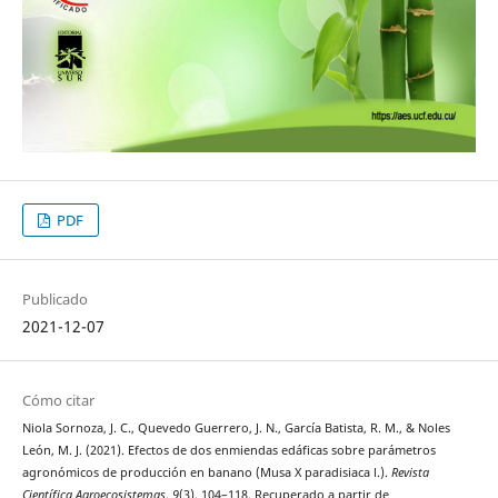
PDF
Publicado
2021-12-07
Cómo citar
Niola Sornoza, J. C., Quevedo Guerrero, J. N., García Batista, R. M., & Noles
León, M. J. (2021). Efectos de dos enmiendas edáficas sobre parámetros
agronómicos de producción en banano (Musa X paradisiaca l.).
Revista
Científica Agroecosistemas
,
9
(3), 104–118. Recuperado a partir de