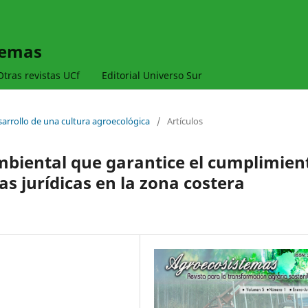
temas
Otras revistas UCf
Editorial Universo Sur
esarrollo de una cultura agroecológica
/
Artículos
biental que garantice el cumplimien
as jurídicas en la zona costera