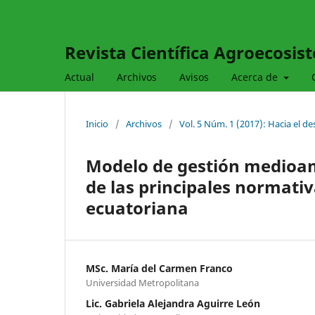
Revista Científica Agroecosis
Actual
Archivos
Avisos
Acerca de
Inicio
/
Archivos
/
Vol. 5 Núm. 1 (2017): Hacia el d
Modelo de gestión medioam
de las principales normativ
ecuatoriana
MSc. María del Carmen Franco
Universidad Metropolitana
Lic. Gabriela Alejandra Aguirre León