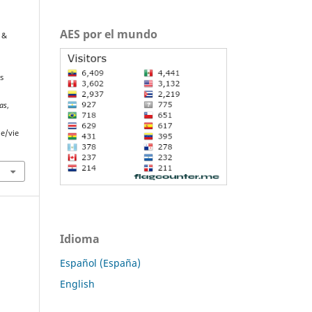
AES por el mundo
, &
s
mas
,
le/vie
Idioma
Español (España)
English