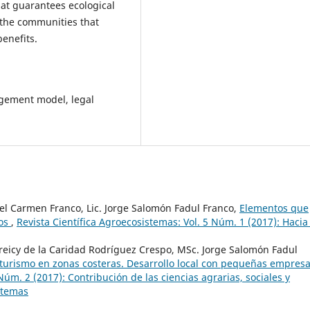
hat guarantees ecological
f the communities that
enefits.
gement model, legal
el Carmen Franco, Lic. Jorge Salomón Fadul Franco,
Elementos que
cos
,
Revista Científica Agroecosistemas: Vol. 5 Núm. 1 (2017): Hacia 
reicy de la Caridad Rodríguez Crespo, MSc. Jorge Salomón Fadul
 turismo en zonas costeras. Desarrollo local con pequeñas empres
Núm. 2 (2017): Contribución de las ciencias agrarias, sociales y
istemas