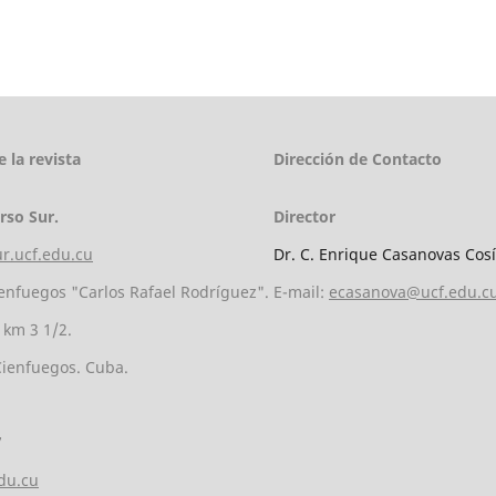
 la revista
Dirección de Contacto
rso Sur.
Director
ur.ucf.edu.cu
Dr. C. Enrique Casanovas Cos
enfuegos "Carlos Rafael Rodríguez".
E-mail:
ecasanova@ucf.edu.c
 km 3 1/2.
Cienfuegos. Cuba.
7
du.cu