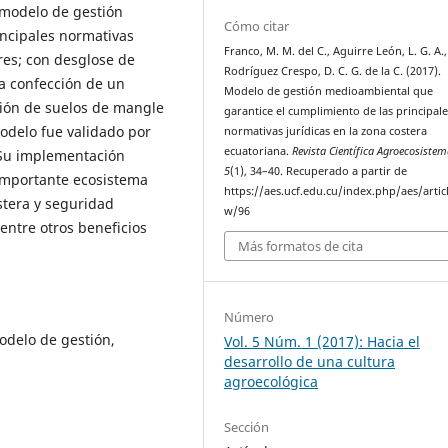
 modelo de gestión
Cómo citar
ncipales normativas
Franco, M. M. del C., Aguirre León, L. G. A.
res; con desglose de
Rodríguez Crespo, D. C. G. de la C. (2017).
la confección de un
Modelo de gestión medioambiental que
ación de suelos de mangle
garantice el cumplimiento de las principale
delo fue validado por
normativas jurídicas en la zona costera
ecuatoriana.
Revista Científica Agroecosiste
 Su implementación
5
(1), 34–40. Recuperado a partir de
 importante ecosistema
https://aes.ucf.edu.cu/index.php/aes/artic
stera y seguridad
w/96
entre otros beneficios
Más formatos de cita
Número
delo de gestión,
Vol. 5 Núm. 1 (2017): Hacia el
desarrollo de una cultura
agroecológica
Sección