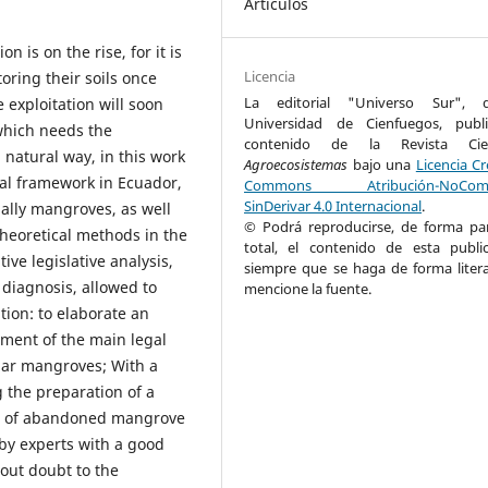
Artículos
 is on the rise, for it is
Licencia
oring their soils once
La editorial "Universo Sur", 
e exploitation will soon
Universidad de Cienfuegos, publ
 which needs the
contenido de la Revista Cient
natural way, in this work
Agroecosistemas
bajo una
Licencia Cr
al framework in Ecuador,
Commons Atribución-NoComer
SinDerivar 4.0 Internacional
.
ially mangroves, as well
© Podrá reproducirse, de forma par
heoretical methods in the
total, el contenido de esta public
e legislative analysis,
siempre que se haga de forma litera
diagnosis, allowed to
mencione la fuente.
ation: to elaborate an
ment of the main legal
ular mangroves; With a
 the preparation of a
on of abandoned mangrove
 by experts with a good
out doubt to the