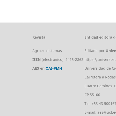
Revista
Entidad editora de
Agroecosistemas
Editada por
Unive
ISSN
(electrónico): 2415-2862
https://universos
AES en
OAI-PMH
Universidad de Ci
Carretera a Rodas
Cuatro Caminos. 
CP 55100
Tel: +53 43 50016
E-mail:
aes@ucf.e