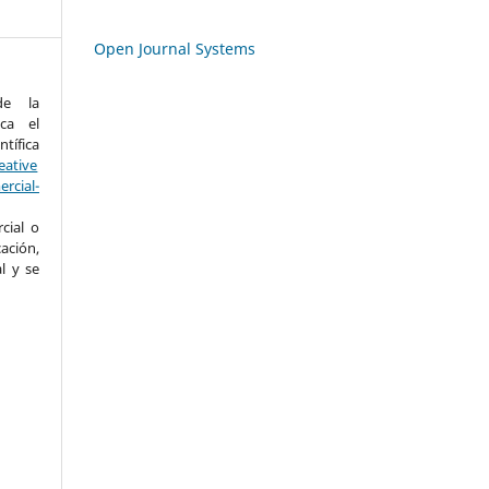
Open Journal Systems
de la
ica el
ífica
eative
cial-
cial o
ación,
l y se