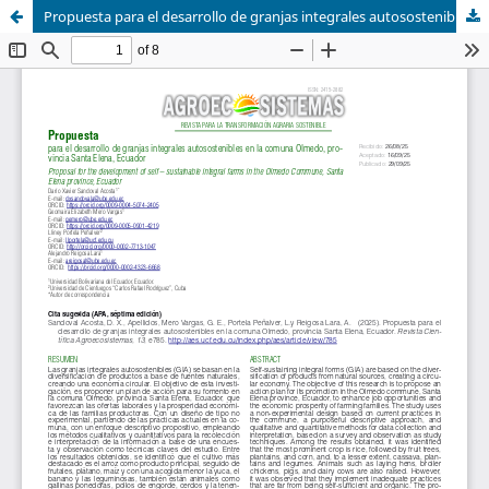
Propuesta para el desarrollo de granjas integrales autosostenibles en la comuna Olmedo, provincia Santa Elena, Ecuador.