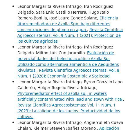
Leonor Margarita Rivera Intriago, Irán Rodríguez
Delgado, Sara Enid Castillo Herrera, Hugo Italo
Romero Bonilla, José Lauro Conde Solano,
Eficiencia
fitorremediadora de Azolla Spp. bajo diferentes
concentraciones de plomo en agua
,
Revista Científica
Agroecosistemas: Vol. 9 Núm. 1 (2021): Protección de
los cultivos agrícolas
Leonor Margarita Rivera Intriago, Irán Rodríguez
Delgado, Milton Luis Cun Jaramillo,
Evaluación de
potencialidades del helecho acuático Azolla Sp.
Utilizado como alternativa alimenticia de Aequidens
Rivulatus
,
Revista Científica Agroecosistemas: Vol. 8
Núm. 1 (2020): Economía Sostenible y Sociedad
Leonor Margarita Rivera Intriago, Byron Gonzalo Lapo
Calderón, Holger Rogelio Rivera Intriago,
Phytoremediator effect of azolla sp., in waters
artificially contaminated with lead and sown with rice
,
Revista Científica Agroecosistemas: Vol. 11 Núm. 1
(2023): La calidad de los suelos. Productividad de los
cultivos.
Leonor Margarita Rivera Intriago, Angie Yulieth Cueva
Chalan, Kleimer Steeven Ibañez Moreno ,
Aplicación