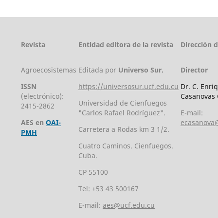
Revista
Entidad editora de la revista
Dirección 
Agroecosistemas
Editada por
Universo Sur.
Director
ISSN
https://universosur.ucf.edu.cu
Dr. C. Enri
(electrónico):
Casanovas 
Universidad de Cienfuegos
2415-2862
"Carlos Rafael Rodríguez".
E-mail:
AES en
OAI-
ecasanova@
Carretera a Rodas km 3 1/2.
PMH
Cuatro Caminos. Cienfuegos.
Cuba.
CP 55100
Tel: +53 43 500167
E-mail:
aes@ucf.edu.cu