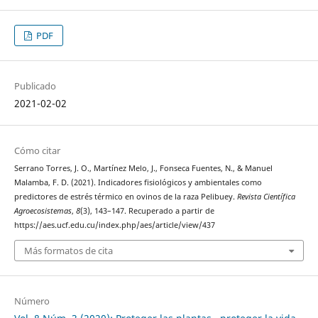
PDF
Publicado
2021-02-02
Cómo citar
Serrano Torres, J. O., Martínez Melo, J., Fonseca Fuentes, N., & Manuel
Malamba, F. D. (2021). Indicadores fisiológicos y ambientales como
predictores de estrés térmico en ovinos de la raza Pelibuey.
Revista Científica
Agroecosistemas
,
8
(3), 143–147. Recuperado a partir de
https://aes.ucf.edu.cu/index.php/aes/article/view/437
Más formatos de cita
Número