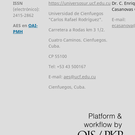
ISSN
https://universosur.ucf.edu.cu
Dr. C. Enri
(electrónico):
Casanovas 
Universidad de Cienfuegos
2415-2862
"Carlos Rafael Rodríguez".
E-mail:
AES en
OAI-
ecasanova@
Carretera a Rodas km 3 1/2.
PMH
Cuatro Caminos. Cienfuegos.
Cuba.
CP 55100
Tel: +53 43 500167
E-mail:
aes@ucf.edu.cu
Cienfuegos, Cuba.