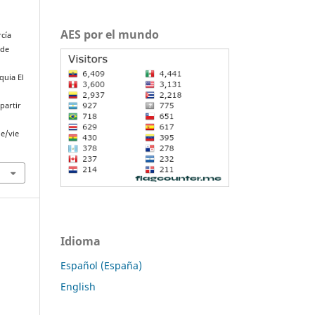
AES por el mundo
rcía
 de
quia El
partir
le/vie
Idioma
Español (España)
English