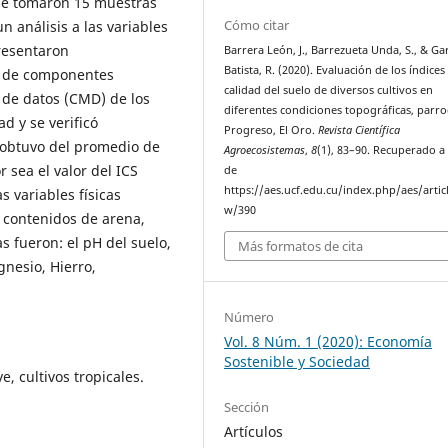
l se tomaron 15 muestras
Cómo citar
un análisis a las variables
presentaron
Barrera León, J., Barrezueta Unda, S., & Ga
Batista, R. (2020). Evaluación de los índices
is de componentes
calidad del suelo de diversos cultivos en
 de datos (CMD) de los
diferentes condiciones topográficas, parro
d y se verificó
Progreso, El Oro.
Revista Científica
e obtuvo del promedio de
Agroecosistemas
,
8
(1), 83–90. Recuperado a 
 sea el valor del ICS
de
https://aes.ucf.edu.cu/index.php/aes/artic
s variables físicas
w/390
 contenidos de arena,
as fueron: el pH del suelo,
Más formatos de cita
gnesio, Hierro,
Número
Vol. 8 Núm. 1 (2020): Economía
Sostenible y Sociedad
e, cultivos tropicales.
Sección
Artículos