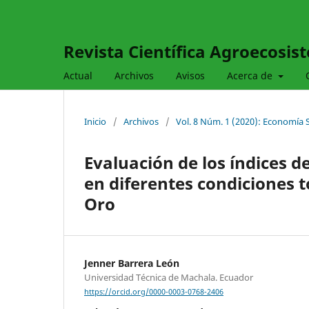
Revista Científica Agroecosis
Actual
Archivos
Avisos
Acerca de
Inicio
/
Archivos
/
Vol. 8 Núm. 1 (2020): Economía 
Evaluación de los índices de
en diferentes condiciones t
Oro
Jenner Barrera León
Universidad Técnica de Machala. Ecuador
https://orcid.org/0000-0003-0768-2406