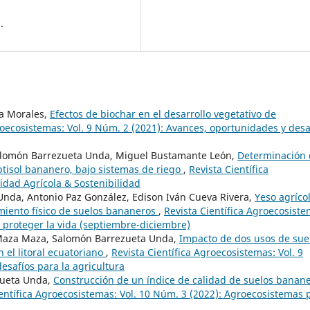
.
ma Morales,
Efectos de biochar en el desarrollo vegetativo de
roecosistemas: Vol. 9 Núm. 2 (2021): Avances, oportunidades y desa
, Salomón Barrezueta Unda, Miguel Bustamante León,
Determinación 
ptisol bananero, bajo sistemas de riego
,
Revista Científica
idad Agrícola & Sostenibilidad
 Unda, Antonio Paz González, Edison Iván Cueva Rivera,
Yeso agrícol
miento físico de suelos bananeros
,
Revista Científica Agroecosiste
 , proteger la vida (septiembre-diciembre)
z Maza Maza, Salomón Barrezueta Unda,
Impacto de dos usos de sue
el litoral ecuatoriano
,
Revista Científica Agroecosistemas: Vol. 9
esafíos para la agricultura
zueta Unda,
Construcción de un índice de calidad de suelos banan
entífica Agroecosistemas: Vol. 10 Núm. 3 (2022): ¨Agroecosistemas 