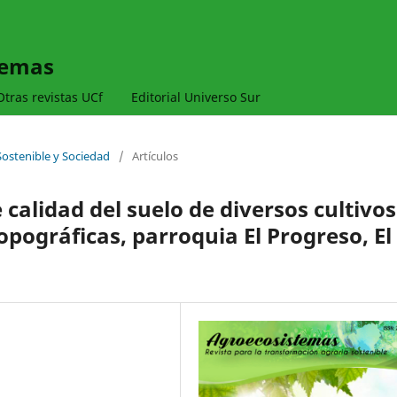
temas
Otras revistas UCf
Editorial Universo Sur
Sostenible y Sociedad
/
Artículos
 calidad del suelo de diversos cultivos
opográficas, parroquia El Progreso, El