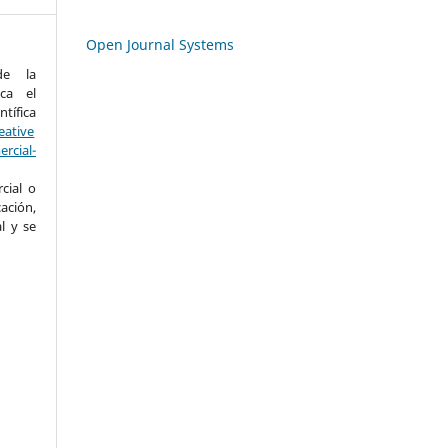
Open Journal Systems
de la
ica el
ífica
eative
cial-
cial o
ación,
l y se