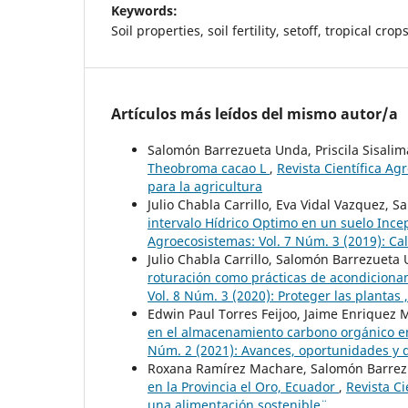
Keywords:
Soil properties, soil fertility, setoff, tropical crops
Artículos más leídos del mismo autor/a
Salomón Barrezueta Unda, Priscila Sisali
Theobroma cacao L
,
Revista Científica Ag
para la agricultura
Julio Chabla Carrillo, Eva Vidal Vazquez
intervalo Hídrico Optimo en un suelo Ince
Agroecosistemas: Vol. 7 Núm. 3 (2019): Cal
Julio Chabla Carrillo, Salomón Barrezueta
roturación como prácticas de acondiciona
Vol. 8 Núm. 3 (2020): Proteger las plantas
Edwin Paul Torres Feijoo, Jaime Enrique
en el almacenamiento carbono orgánico en 
Núm. 2 (2021): Avances, oportunidades y d
Roxana Ramírez Machare, Salomón Barre
en la Provincia el Oro, Ecuador
,
Revista Ci
una alimentación sostenible¨