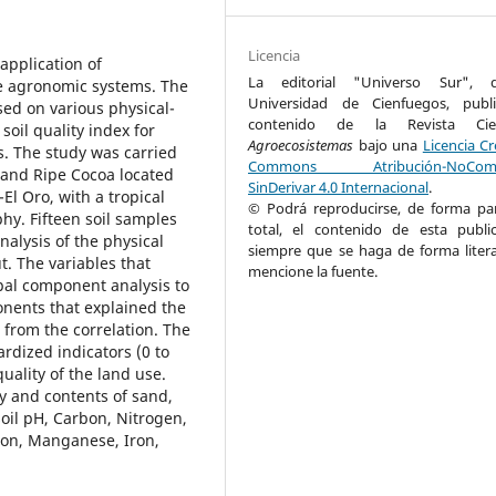
Licencia
 application of
La editorial "Universo Sur", 
e agronomic systems. The
Universidad de Cienfuegos, publ
sed on various physical-
contenido de la Revista Cient
soil quality index for
Agroecosistemas
bajo una
Licencia Cr
s. The study was carried
Commons Atribución-NoComer
 and Ripe Cocoa located
SinDerivar 4.0 Internacional
.
El Oro, with a tropical
© Podrá reproducirse, de forma par
hy. Fifteen soil samples
total, el contenido de esta public
nalysis of the physical
siempre que se haga de forma litera
t. The variables that
mencione la fuente.
ipal component analysis to
nents that explained the
 from the correlation. The
rdized indicators (0 to
quality of the land use.
y and contents of sand,
soil pH, Carbon, Nitrogen,
on, Manganese, Iron,