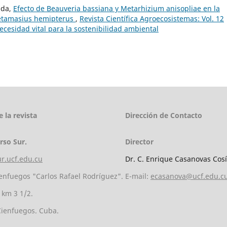
nda,
Efecto de Beauveria bassiana y Metarhizium anisopliae en la
Metamasius hemipterus
,
Revista Científica Agroecosistemas: Vol. 12
ecesidad vital para la sostenibilidad ambiental
 la revista
Dirección de Contacto
rso Sur.
Director
ur.ucf.edu.cu
Dr. C. Enrique Casanovas Cos
enfuegos "Carlos Rafael Rodríguez".
E-mail:
ecasanova@ucf.edu.c
 km 3 1/2.
Cienfuegos. Cuba.