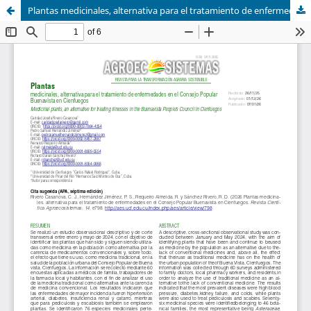
Plantas medicinales, alternativa para el tratamiento de enfermedades en el Consejo Popular Buenavista en Cienfuegos