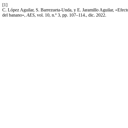
[1]
C. López Aguilar, S. Barrezueta-Unda, y E. Jaramillo Aguilar, «Efect
del banano»,
AES
, vol. 10, n.º 3, pp. 107–114., dic. 2022.