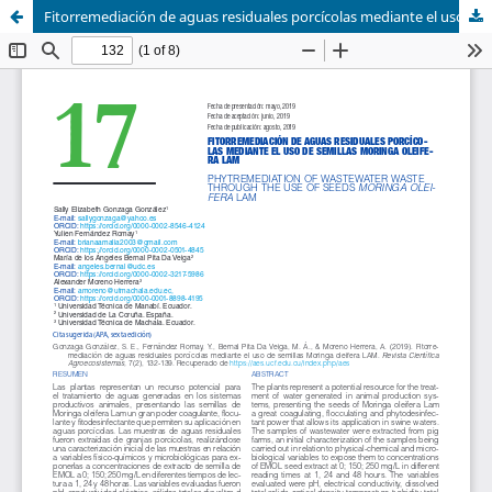
Fitorremediación de aguas residuales porcícolas mediante el uso de semillas Moringa oleifera LAM